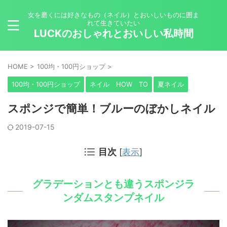
女を磨くには好きなもの（ネイル）とおいしいものに囲ま
れて生きていたい
LUCKのおしゃれとおいしい私時間
HOME
>
100均・100円ショップ
>
100均・100円ショップ
ネイル HOW TO
夏ネイル
スポンジで簡単！ブルーのぼかしネイル
2019-07-15
目次
[
表示
]
グラデーションとも違うスポンジラ
ンダムスタンプネイル