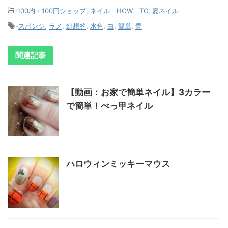
-
100均・100円ショップ
,
ネイル HOW TO
,
夏ネイル
-
スポンジ
,
ラメ
,
幻想的
,
水色
,
白
,
簡単
,
青
関連記事
【動画：お家で簡単ネイル】3カラー
で簡単！べっ甲ネイル
ハロウィンミッキーマウス