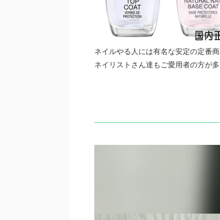
ネイルやる人には有名な安定の定番商
ネイリストさん達もご愛用者の方が多
動
画
プ
レ
ー
ヤ
ー