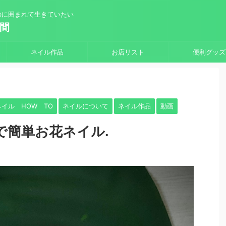
のに囲まれて生きていたい
時間
ネイル作品
お店リスト
便利グッズ
ネイル HOW TO
ネイルについて
ネイル作品
動画
で簡単お花ネイル.