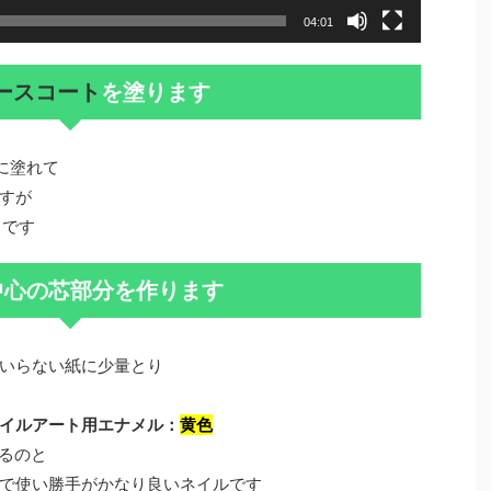
04:01
ベースコート
を塗ります
に塗れて
すが
トです
中心の芯部分を作ります
いらない紙に少量とり
イルアート用エナメル：
黄色
るのと
で使い勝手がかなり良いネイルです