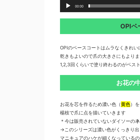
00:00
OPI
OPIのベースコートはムラなくきれい
乾きもよいので爪の大きさにもよりま
1,2,3回くらいで塗り終わるのがベス
お花の
お花を芯を作るため濃い色（
黄色
）を
楊枝で爪に点を描いていきます
＊今は販売されていないダイソーの
ネ
→このシリーズは濃い色がくっきり出
マニキュアのハケが細くなっているの