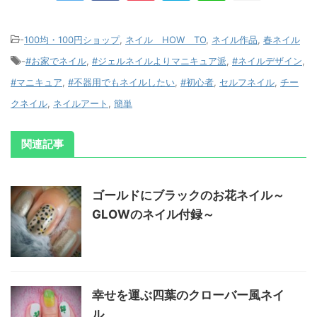
-
100均・100円ショップ
,
ネイル HOW TO
,
ネイル作品
,
春ネイル
-
#お家でネイル
,
#ジェルネイルよりマニキュア派
,
#ネイルデザイン
,
#マニキュア
,
#不器用でもネイルしたい
,
#初心者
,
セルフネイル
,
チー
クネイル
,
ネイルアート
,
簡単
関連記事
ゴールドにブラックのお花ネイル～
GLOWのネイル付録～
幸せを運ぶ四葉のクローバー風ネイ
ル