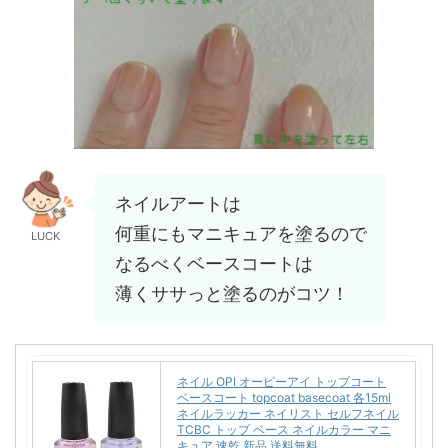
ネイルアートは
何重にもマニキュアを塗るので
LUCK
なるべくベースコートは
薄くササっと塗るのがコツ！
ネイル OPI オーピーアイ トップコート
ベースコート topcoat basecoat 各15ml
ネイルラッカー ネイリスト セルフネイル
TCBC トップ ベース ネイルカラー マニ
キュア 速乾 新品 送料無料