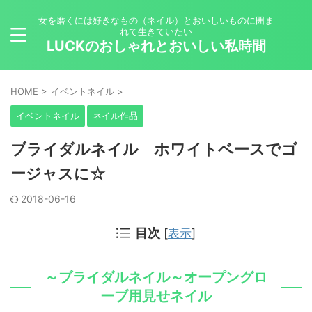
女を磨くには好きなもの（ネイル）とおいしいものに囲ま
れて生きていたい
LUCKのおしゃれとおいしい私時間
HOME
>
イベントネイル
>
イベントネイル
ネイル作品
ブライダルネイル ホワイトベースでゴ
ージャスに☆
2018-06-16
目次
[
表示
]
～ブライダルネイル～オープングロ
ーブ用見せネイル