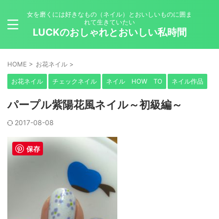
女を磨くには好きなもの（ネイル）とおいしいものに囲ま
れて生きていたい
LUCKのおしゃれとおいしい私時間
HOME
>
お花ネイル
>
お花ネイル
チェックネイル
ネイル HOW TO
ネイル作品
パープル紫陽花風ネイル～初級編～
2017-08-08
保存