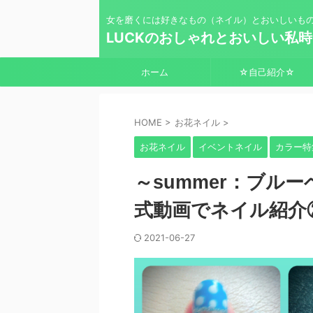
女を磨くには好きなもの（ネイル）とおいしいも
LUCKのおしゃれとおいしい私
ホーム
☆自己紹介☆
HOME
>
お花ネイル
>
お花ネイル
イベントネイル
カラー特
～summer：ブル
式動画でネイル紹介
2021-06-27