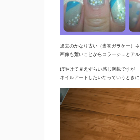
過去のかなり古い（当初ガラケー）ネ
画像も荒いことからコラージュとアル
ぼやけて見えずらい感じ満載ですが
ネイルアートしたいなっていうときに
動
画
プ
レ
ー
ヤ
ー