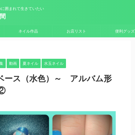
のに囲まれて生きていたい
時間
ネイル作品
お店リスト
便利グッズ
集
動画
夏ネイル
水玉ネイル
ーベース（水色）～ アルバム形
②