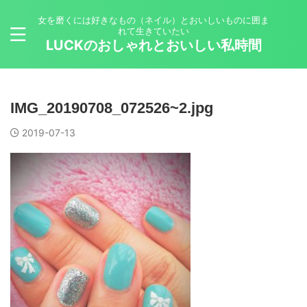
女を磨くには好きなもの（ネイル）とおいしいものに囲ま
れて生きていたい
LUCKのおしゃれとおいしい私時間
IMG_20190708_072526~2.jpg
2019-07-13