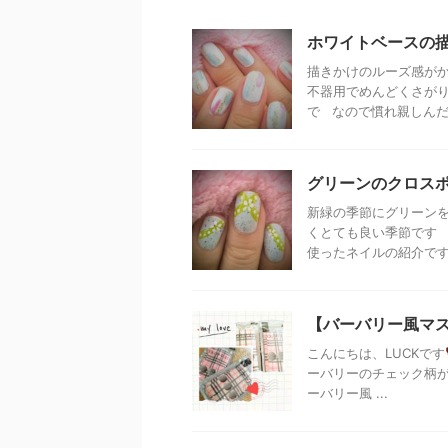
ホワイトベースの
描きかけのルーズ感がか
不器用でめんどくさがり
で なので慣れ親しんだマ
グリーンのクロス
新緑の季節にグリーンを
くとても良い季節です 
使ったネイルの紹介です 
【バーバリー風マス
こんにちは、LUCKです
ーバリーのチェック柄が
ーバリー風 ...