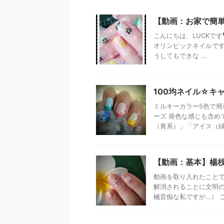
【動画：お家で簡
こんにちは、LUCKです
オリンピックネイルです
うしてもできな ...
100均ネイル☆キ
ミルキーカラー5色で簡
ーズ 発色な感じも含め
（青系）」「アイス（緑系
【動画：基本】楊枝
動画を取り入れたことで
解消されることに文明の
械音痴な私ですが…） こ