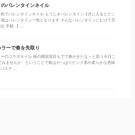
クのバレンタインネイル
色でバレンタインネイル もうじきバレンタイン 2月に入るとどこ
場はバレンタイン一色となります そんなバレンタインにむけて爪
手順 【 ...
カラーで春を先取り
ーのコラボネイル 桜の開花宣言もでて春がきたな～と思う今日こ
てみませんか ということで春はやっぱりピンク系や柔らかな色味
ステ ...