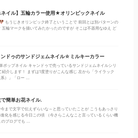
単ネイル】五輪カラー使用★オリンピックネイル
もうじきオリンピック終了ということで 前回とは別パターンの
 五輪マークを描いてみたかったのですが そこは不器用なゆえ ど
ャンドゥのサンドジェムネイル☆ミルキーカラー
単ポップネイル キャンドゥで売っているサンドジェムネイルシリ
て紹介します！ まずは1度塗りがこんな感じ 左から「ライラック
）」「ロー ...
で簡単お花ネイル.
今まで文字で伝えずらいな～と思っていたことが こうもあっさり
進化を感じる今日この頃 （今さらこんなこと言っているくらい機
のブログでも ...