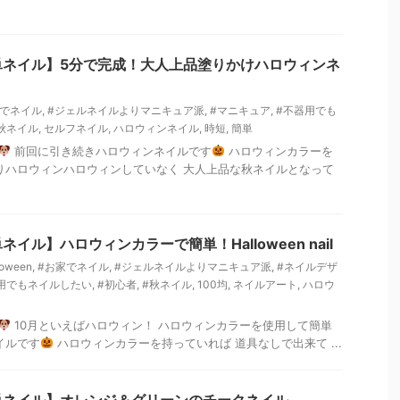
単ネイル】5分で完成！大人上品塗りかけハロウィンネ
家でネイル
,
#ジェルネイルよりマニキュア派
,
#マニキュア
,
#不器用でも
秋ネイル
,
セルフネイル
,
ハロウィンネイル
,
時短
,
簡単
前回に引き続きハロウィンネイルです
ハロウィンカラーを
りハロウィンハロウィンしていなく 大人上品な秋ネイルとなって
イル】ハロウィンカラーで簡単！Halloween nail
loween
,
#お家でネイル
,
#ジェルネイルよりマニキュア派
,
#ネイルデザ
用でもネイルしたい
,
#初心者
,
#秋ネイル
,
100均
,
ネイルアート
,
ハロウ
10月といえばハロウィン！ ハロウィンカラーを使用して簡単
イルです
ハロウィンカラーを持っていれば 道具なしで出来て ...