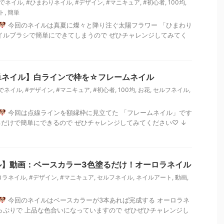
家でネイル
,
#ひまわりネイル
,
#デザイン
,
#マニキュア
,
#初心者
,
100均
,
ト
,
簡単
今回のネイルは真夏に燦々と降り注ぐ太陽フラワー 「ひまわり
イルブラシで簡単にできてしまうので ぜひチャレンジしてみてく
単ネイル】白ラインで枠を☆フレームネイル
でネイル
,
#デザイン
,
#マニキュア
,
#初心者
,
100均
,
お花
,
セルフネイル
,
今回は点線ラインを額縁枠に見立てた 「フレームネイル」です
だけで簡単にできるので ぜひチャレンジしてみてください♡ ↓
ル】動画：ベースカラー3色塗るだけ！オーロラネイル
ロラネイル
,
#デザイン
,
#マニキュア
,
セルフネイル
,
ネイルアート
,
動画
,
今回のネイルはベースカラーが3本あれば完成する オーロラネ
っぷりで 上品な色合いになっていますので ぜひぜひチャレンジし