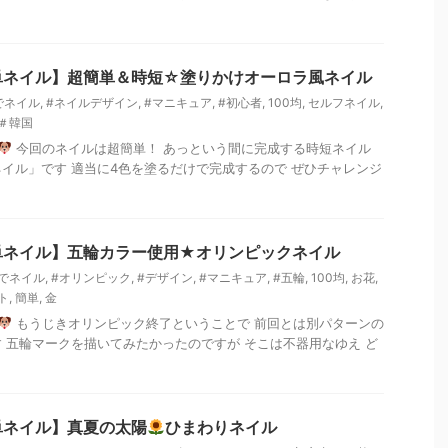
単ネイル】超簡単＆時短☆塗りかけオーロラ風ネイル
でネイル
,
#ネイルデザイン
,
#マニキュア
,
#初心者
,
100均
,
セルフネイル
,
＃韓国
今回のネイルは超簡単！ あっという間に完成する時短ネイル
イル」です 適当に4色を塗るだけで完成するので ぜひチャレンジ
単ネイル】五輪カラー使用★オリンピックネイル
でネイル
,
#オリンピック
,
#デザイン
,
#マニキュア
,
#五輪
,
100均
,
お花
,
ト
,
簡単
,
金
もうじきオリンピック終了ということで 前回とは別パターンの
 五輪マークを描いてみたかったのですが そこは不器用なゆえ ど
単ネイル】真夏の太陽
ひまわりネイル