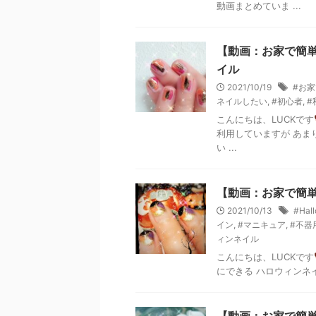
動画まとめていま ...
【動画：お家で簡
イル
2021/10/19
#お
ネイルしたい
,
#初心者
,
#
こんにちは、LUCKです
利用していますが あま
い ...
【動画：お家で簡単ネ
2021/10/13
#Hal
イン
,
#マニキュア
,
#不器
ィンネイル
こんにちは、LUCKです
にできる ハロウィンネ