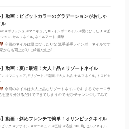
ル】動画：ビビットカラーのグラデーションがおしゃ
イル
ow
,
#ポリッシュ
,
#マニキュア
,
#レインボーネイル
,
#夏にぴったり
,
#派
ーション
,
セルフネイル
,
ネイルアート
,
簡単
今回のネイルは夏にぴったりな 派手派手レインボーネイルです
からも雨上がりに綺麗な虹が ...
ル】動画：夏に最適！大人上品☆リゾートネイル
イン
,
#マニキュア
,
#リゾート
,
#南国
,
#大人上品
,
セルフネイル
,
トロピカ
ル
今回のネイルは大人上品なリゾートネイルです まるでオーロラ
色を塗り分けるだけでできてしまうので ぜひチャレンジしてみて
ル】動画：斜めフレンチで簡単！オリンピックネイル
ンピック
,
#デザイン
,
#マニキュア
,
#五輪
,
#応援
,
100均
,
セルフネイル
,