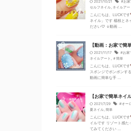
2021/10/21
#お
セルフネイル
,
ネイルアー
こんにちは、LUCKです
ネイル」です 楊枝とネ
ださい♡ ↓動画 ...
【動画：お家で簡
2021/11/17
#お家
ネイルアート
,
＃簡単
こんにちは、LUCKです
スポンジでポンポンする
動画に簡単な手 ...
【お家で簡単ネイ
2021/7/29
#オー
夏ネイル
,
簡単
こんにちは、LUCKです
イルです リゾート感た
てみてください ...