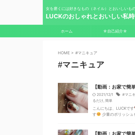
女を磨くには好きなもの（ネイル）とおいしいも
LUCKのおしゃれとおいしい私
ホーム
☆自己紹介☆
HOME
>
#マニキュア
#マニキュア
【動画：お家で簡
2021/12/1
#マニ
るだけ
,
簡単
こんにちは、LUCKです
す
少量のポリッシュを
【動画：お家で簡