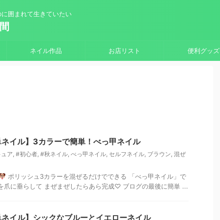
のに囲まれて生きていたい
時間
ネイル作品
お店リスト
便利グッズ
単ネイル】3カラーで簡単！べっ甲ネイル
キュア
,
#初心者
,
#秋ネイル
,
べっ甲ネイル
,
セルフネイル
,
ブラウン
,
混ぜ
ポリッシュ3カラーを混ぜるだけでできる 「べっ甲ネイル」で
爪に垂らして まぜまぜしたらあら完成♡ ブログの最後に簡単 ...
単ネイル】シックなブルーとイエローネイル