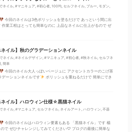
でネイル
,
#マニキュア
,
#初心者
,
100均
,
セルフネイル
,
ブルー
,
モダン
,
今回のネイルは3色ポリッシュを塗るだけで あっという間に出
 作業工程はとっても簡単なのに 上品なネイルに仕上がるので ぜ
単ネイル】秋のグラデーションネイル
家でネイル
,
#ネイルデザイン
,
#マニキュア
,
#初心者
,
#秋ネイル
,
セルフネ
用
,
簡単
今回のネイル大人っぽいベージュに アクセントカラーのこげ茶
ラデーションネイルです
ポリッシュを重ねるだけで 簡単にでき
単ネイル】ハロウィン仕様☆黒猫ネイル
家でネイル
,
#マニキュア
,
セルフネイル
,
ネイルアート
,
ハロウィン
,
不器
今回のネイルはハロウィン要素もある 「黒猫ネイル」です 楊
ので ぜひチャレンジしてみてください♡ ブログの最後に簡単な