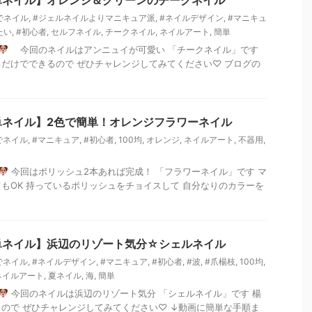
単ネイル】オレンジ＆グリーンのチークネイル
でネイル
,
#ジェルネイルよりマニキュア派
,
#ネイルデザイン
,
#マニキュ
たい
,
#初心者
,
セルフネイル
,
チークネイル
,
ネイルアート
,
簡単
今回のネイルはアンニュイが可愛い 「チークネイル」です
だけでできるので ぜひチャレンジしてみてください♡ ブログの
単ネイル】2色で簡単！オレンジフラワーネイル
でネイル
,
#マニキュア
,
#初心者
,
100均
,
オレンジ
,
ネイルアート
,
不器用
,
今回はポリッシュ2本あれば完成！ 「フラワーネイル」です マ
もOK 持っているポリッシュをチョイスして 自分なりのカラーを
単ネイル】浜辺のリゾート気分☆シェルネイル
でネイル
,
#ネイルデザイン
,
#マニキュア
,
#初心者
,
#波
,
#爪楊枝
,
100均
,
ネイルアート
,
夏ネイル
,
海
,
簡単
今回のネイルは浜辺のリゾート気分 「シェルネイル」です 楊
ので ぜひチャレンジしてみてください♡ ↓動画に簡単な手順ま