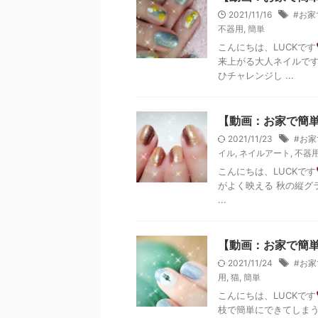
2021/11/16
#お家
不器用
,
簡単
こんにちは、LUCKです
来上がる大人ネイルです
ひチャレンジし ...
【動画：お家で簡
2021/11/23
#お
イル
,
ネイルアート
,
不器
こんにちは、LUCKです
がよく映える 秋の縦グ
...
【動画：お家で簡
2021/11/24
#お
用
,
猫
,
簡単
こんにちは、LUCKです
枝で簡単にできてしまう