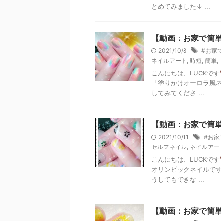
とめてみました↓ ...
【動画：お家で簡
2021/10/8
#お家
ネイルアート
,
時短
,
簡単
,
こんにちは、LUCKです
「塗りかけオーロラ風ネ
してみてくださ ...
【動画：お家で簡
2021/10/11
#お家
セルフネイル
,
ネイルアー
こんにちは、LUCKです
オリンピックネイルです
うしてもできな ...
【動画：お家で簡