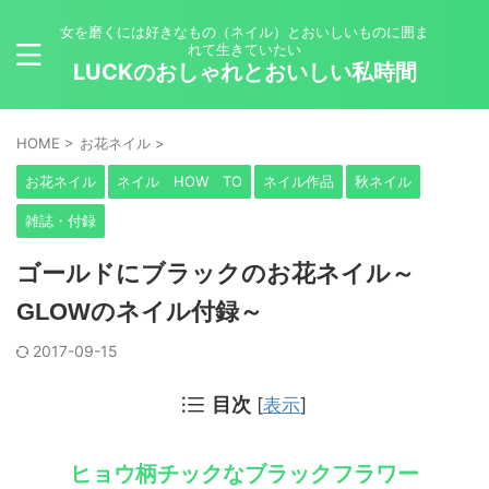
女を磨くには好きなもの（ネイル）とおいしいものに囲ま
れて生きていたい
LUCKのおしゃれとおいしい私時間
HOME
>
お花ネイル
>
お花ネイル
ネイル HOW TO
ネイル作品
秋ネイル
雑誌・付録
ゴールドにブラックのお花ネイル～
GLOWのネイル付録～
2017-09-15
目次
[
表示
]
ヒョウ柄チックなブラックフラワー