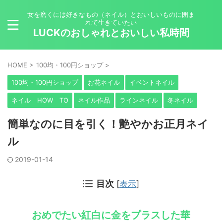
女を磨くには好きなもの（ネイル）とおいしいものに囲ま
れて生きていたい
LUCKのおしゃれとおいしい私時間
HOME
>
100均・100円ショップ
>
100均・100円ショップ
お花ネイル
イベントネイル
ネイル HOW TO
ネイル作品
ラインネイル
冬ネイル
簡単なのに目を引く！艶やかお正月ネイ
ル
2019-01-14
目次
[
表示
]
おめでたい紅白に金をプラスした華