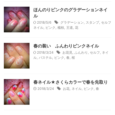
ほんのりピンクのグラデーションネイ
ル
2018/5/6
グラデーション
,
スタンプ
,
セルフ
ネイル
,
ピンク
,
楊枝
,
王道
,
花
春の装い ふんわりピンクネイル
2018/3/24
お花見
,
ふんわり
,
セルフ
,
ネイ
ル
,
パステル
,
ピンク
,
春
,
桜
春ネイル★さくらカラーで春を先取り
2018/3/24
お花
,
ネイル
,
ピンク
,
春