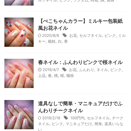
ルフネイル
,
ピンク
,
ランダム
,
時短
,
緑
,
黄緑
【ぺこちゃんカラー】ミルキー包装紙
風お花ネイル
2020/8/8
お花
,
セルフネイル
,
ピンク
,
ミル
キー
,
楊枝
,
白
,
青
春ネイル：ふんわりピンクで桜ネイル
2019/4/7
お花
,
ふんわり
,
ネイル
,
ピンク
,
上品
,
春
,
桃
,
桜
,
楊枝
道具なしで簡単・マニキュアだけでふ
んわりチークネイル
2019/2/18
100円均
,
セルフネイル
,
チーク
ネイル
,
ピンク
,
マニキュアだけ
,
簡単
,
道具いらな
い