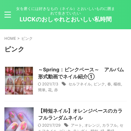
女を磨くには好きなもの（ネイル）とおいしいものに囲ま
れて生きていたい
LUCKのおしゃれとおいしい私時間
HOME
>
ピンク
ピンク
～Spring：ピンクベース～ アルバム
形式動画でネイル紹介①
2021/7/3
セルフネイル
,
ピンク
,
春
,
楊枝
,
簡単
,
花
,
赤
【時短ネイル】オレンジベースのカラ
フルランダムネイル
2021/7/29
アート
,
オレンジ
,
カラフル
,
セ