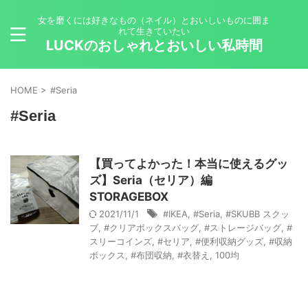
女を磨くには好きなもの（ネイル）とおいしいものに囲ま
れて生きていたい
LUCKのおしゃれとおいしい私時間
HOME
>
#Seria
#Seria
【買ってよかった！本当に使えるグッ
ズ】Seria（セリア）編
STORAGEBOX
2021/11/1
#IKEA
,
#Seria
,
#SKUBB スクッ
ブ
,
#クリアボックスバッグ
,
#ストレージバッグ
,
#
スリーコインズ
,
#セリア
,
#便利収納グッズ
,
#収納
ボックス
,
#布団収納
,
#衣替え
,
100均